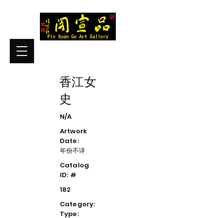
香江女
史
N/A
Artwork
Date:
年份不详
Catalog
ID: #
182
Category:
Type: