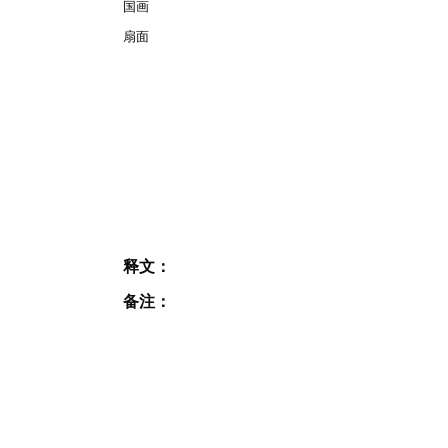
国画
扇面
释文：
备注：
JOIN OUR MAILING
LIST