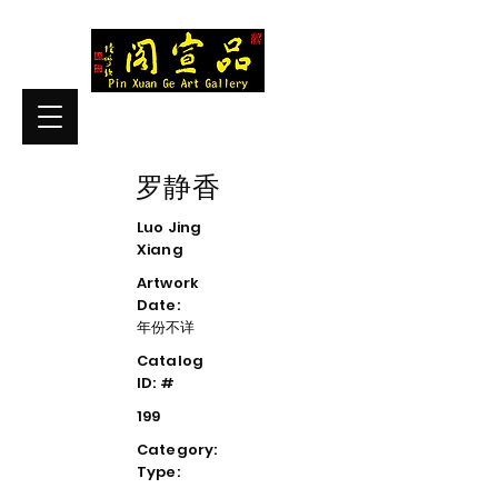
罗静香
Luo Jing
Xiang
Artwork
Date:
年份不详
Catalog
ID: #
199
Category:
Type: