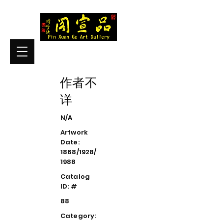
作者不
详
N/A
Artwork
Date:
1868/1928/
1988
Catalog
ID: #
88
Category: