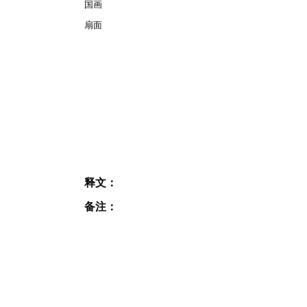
国画
扇面
释文：
备注：
JOIN OUR MAILING
LIST