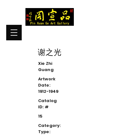
谢之光
Xie Zhi
Guang
Artwork
Date:
1912-1949
Catalog
ID: #
15
Category:
Type: