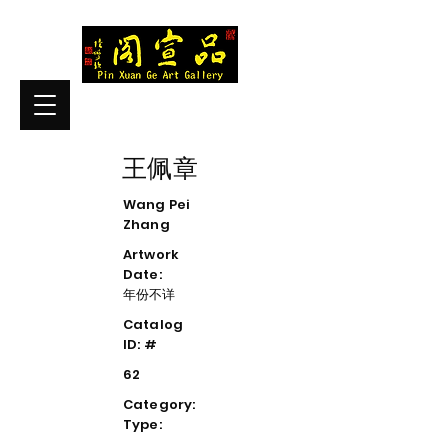
王佩章
Wang Pei
Zhang
Artwork
Date:
年份不详
Catalog
ID: #
62
Category:
Type: