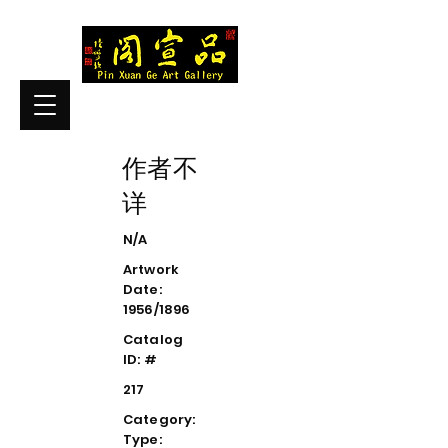
作者不
详
N/A
Artwork
Date:
1956/1896
Catalog
ID: #
217
Category:
Type: