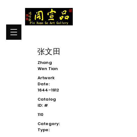
张文田
Zhang
Wen Tian
Artwork
Date:
1644–1912
Catalog
ID: #
110
Category:
Type: