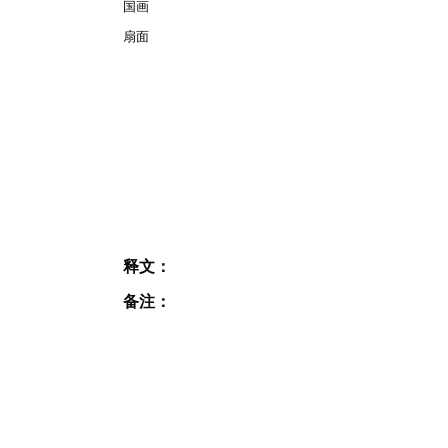
国画
扇面
释文：
备注：
JOIN OUR MAILING
LIST