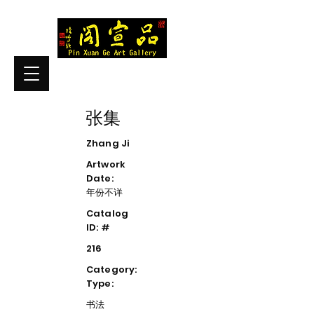
张集
Zhang Ji
Artwork
Date:
年份不详
Catalog
ID: #
216
Category:
Type:
书法