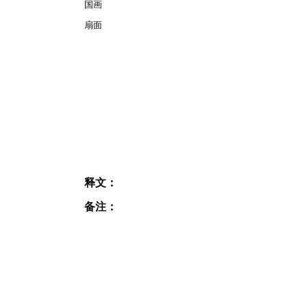
国画
扇面
释文：
备注：
JOIN OUR MAILING
LIST