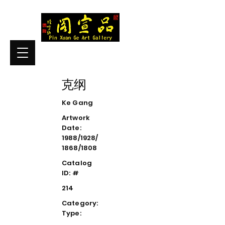
克纲
Ke Gang
Artwork
Date:
1988/1928/
1868/1808
Catalog
ID: #
214
Category:
Type: