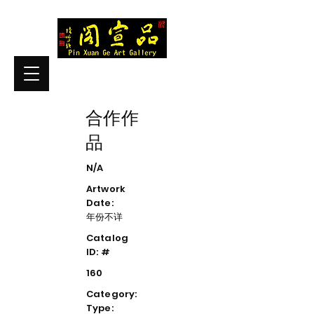
合作作
品
N/A
Artwork
Date:
年份不详
Catalog
ID: #
160
Category:
Type: