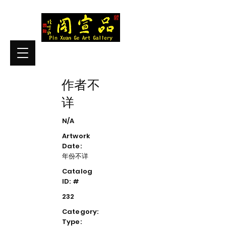
作者不
详
N/A
Artwork
Date:
年份不详
Catalog
ID: #
232
Category:
Type: