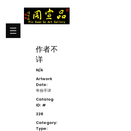
作者不
详
N/A
Artwork
Date:
年份不详
Catalog
ID: #
228
Category:
Type: